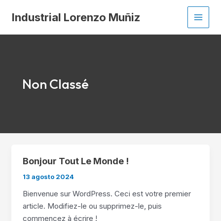
Ir
Industrial Lorenzo Muñiz
al
MAI
contenido
MEN
Non Classé
Bonjour Tout Le Monde !
13 agosto 2024
Bienvenue sur WordPress. Ceci est votre premier
article. Modifiez-le ou supprimez-le, puis
commencez à écrire !