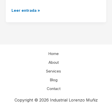
Bonjour
Leer entrada »
tout
le
monde !
Home
About
Services
Blog
Contact
Copyright © 2026 Industrial Lorenzo Muñiz